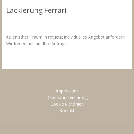
Lackierung Ferrari
Kommentar verfassen
/
Fahrzeuglackierungen Ferrari
/
17.
März 2021
Italienischer Traum in rot Jetzt individuelles Angebot anfordern!
Wir freuen uns auf Ihre Anfrage.
Lackierung
Weiterlesen »
Ferrari
Impressum
Datenschutzerklärung
Cookie Richtlinien
Kontakt