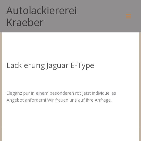
Zum
Autolackiererei
Inhalt
springen
rot
Kraeber
Main
Men
Lackierung Jaguar E-Type
Kommentar verfassen
/
Fahrzeuglackierungen Jaguar
/
17.
März 2021
Eleganz pur in einem besonderen rot Jetzt individuelles
Angebot anfordern! Wir freuen uns auf Ihre Anfrage.
Lackierung
Weiterlesen »
Jaguar
E-
Type