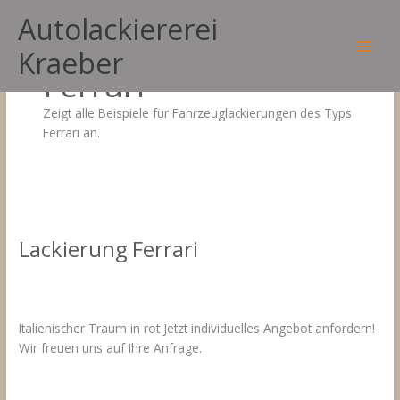
Zum
Autolackiererei
Inhalt
springen
Fahrzeuglackierungen
Kraeber
Main
Ferrari
Men
Zeigt alle Beispiele für Fahrzeuglackierungen des Typs
Ferrari an.
Lackierung Ferrari
Kommentar verfassen
/
Fahrzeuglackierungen Ferrari
/
17.
März 2021
Italienischer Traum in rot Jetzt individuelles Angebot anfordern!
Wir freuen uns auf Ihre Anfrage.
Lackierung
Weiterlesen »