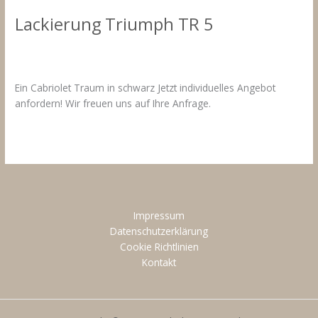
Lackierung Triumph TR 5
Kommentar verfassen
/
Fahrzeuglackierungen Triumph
/
18.
März 2021
Ein Cabriolet Traum in schwarz Jetzt individuelles Angebot
anfordern! Wir freuen uns auf Ihre Anfrage.
Lackierung
Weiterlesen »
Triumph
TR
5
Impressum
Datenschutzerklärung
Cookie Richtlinien
Kontakt