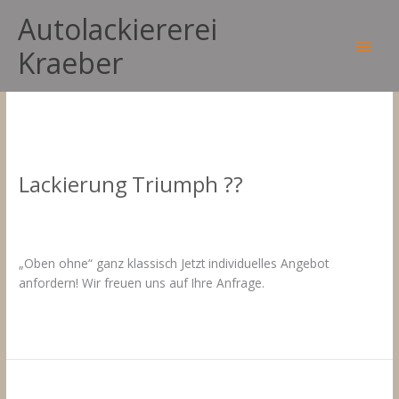
Zum
Autolackiererei
Inhalt
springen
Triumph
Kraeber
Main
Men
Lackierung Triumph ??
Kommentar verfassen
/
Fahrzeuglackierungen Triumph
/
18.
März 2021
„Oben ohne“ ganz klassisch Jetzt individuelles Angebot
anfordern! Wir freuen uns auf Ihre Anfrage.
Lackierung
Weiterlesen »
Triumph
??