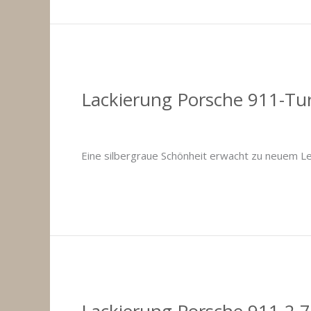
gruen
Lackierung Porsche 911-Tu
Kommentar verfassen
/
Fahrzeuglackierungen 
Eine silbergraue Schönheit erwacht zu neuem Leb
Lackierung
Weiterlesen »
Porsche
911-
Turbo
Lackierung Porsche 911-2,7