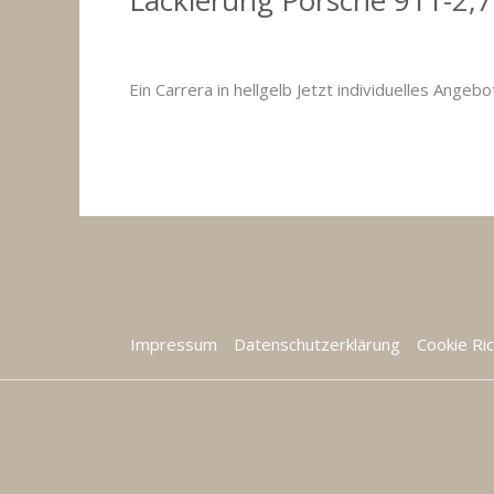
Kommentar verfassen
/
Fahrzeuglackierungen 
Ein Carrera in hellgelb Jetzt individuelles Angeb
Lackierung
Weiterlesen »
Porsche
911-
2,7
RS
Impressum
Datenschutzerklärung
Cookie Ric