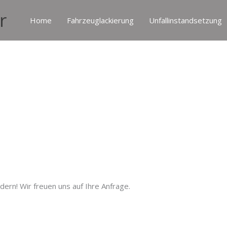
r
Home
Fahrzeuglackierung
Unfallinstandsetzung
Porsche
/
24. März 2021
rdern! Wir freuen uns auf Ihre Anfrage.