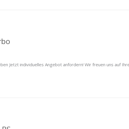
rbo
Porsche
/
24. März 2021
en Jetzt individuelles Angebot anfordern! Wir freuen uns auf Ihr
 RS