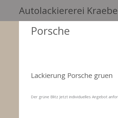
Zum
Autolackiererei Kraebe
Inhalt
springen
Porsche
Lackierung Porsche gruen
Kommentar verfassen
/
Fahrzeuglackierungen 
Der grüne Blitz Jetzt individuelles Angebot anfo
Lackierung
Weiterlesen »
Porsche