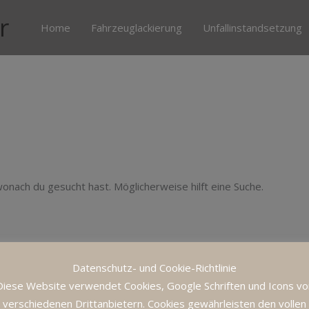
r
Home
Fahrzeuglackierung
Unfallinstandsetzung
 wonach du gesucht hast. Möglicherweise hilft eine Suche.
Datenschutz- und Cookie-Richtlinie
Diese Website verwendet Cookies, Google Schriften und Icons vo
verschiedenen Drittanbietern. Cookies gewährleisten den vollen