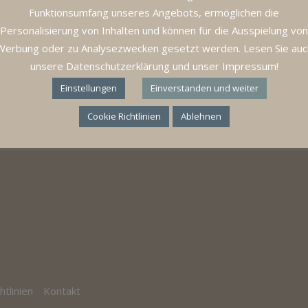
Funktionsumfang unseres Angebots, ermöglichen die
Personalisierung von Inhalten und können für die Ausspielung von
Werbung oder zu Analysezwecken gesetzt werden. Lesen Sie auc
unsere Datenschutzerklärung und unser Impressum!
Einstellungen
Einverstanden und weiter
Cookie Richtlinien
Ablehnen
htlinien
Kontakt