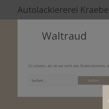
Zum
Autolackiererei Kraebe
Inhalt
springen
Waltraud
Es scheint, als ob wir nicht das finden konnten,
Suchen
nach: