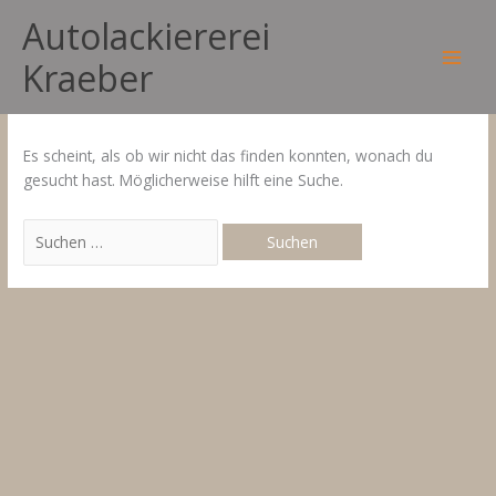
Zum
Autolackiererei
Inhalt
Fahrzeuglackierungen
springen
BMW
Kraeber
Main
Men
Es scheint, als ob wir nicht das finden konnten, wonach du
gesucht hast. Möglicherweise hilft eine Suche.
Suchen
nach: