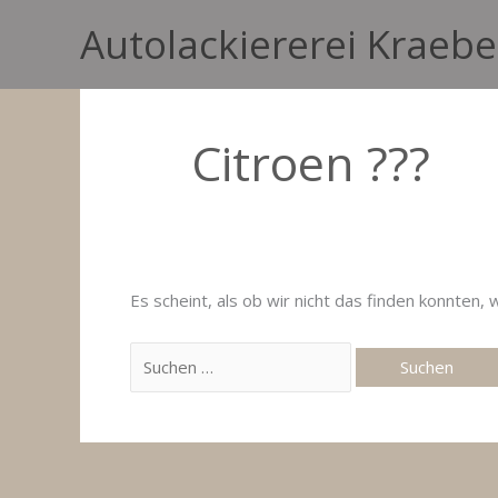
Zum
Autolackiererei Kraebe
Inhalt
springen
Citroen ???
Es scheint, als ob wir nicht das finden konnten,
Suchen
nach: